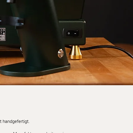
ix
 handgefertigt.