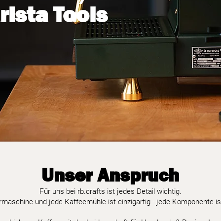
ista Tools
Unser Anspruch
uf Instagram folgen
@wix
#w
Für uns bei rb.crafts ist jedes Detail wichtig.
maschine und jede Kaffeemühle ist einzigartig - jede Komponente ist