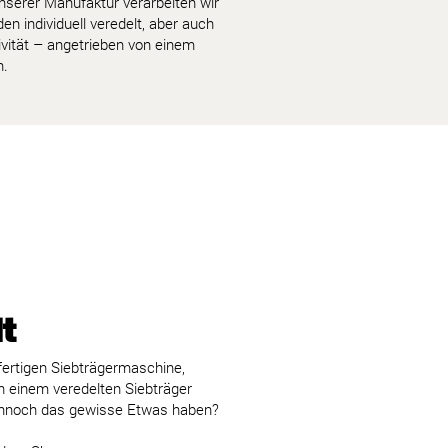
nserer Manufaktur verarbeiten wir
individuell veredelt, aber auch
ivität – angetrieben von einem
n.
lt
fertigen Siebträgermaschine,
 einem veredelten Siebträger
dennoch das gewisse Etwas haben?