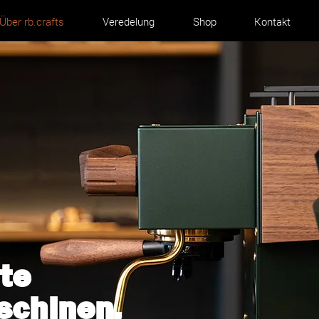
Über rb.crafts
Veredelung
Shop
Kontakt
te
schinen,