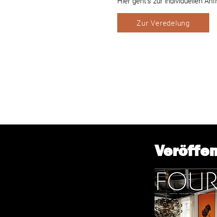
Hier geht‘s zur individuellen Anf
Zur Veredelung
Veröffe