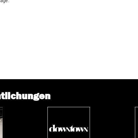
rage.
ntlichungen