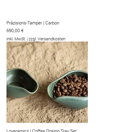
Präzisions-Tamper | Carbon
Preis
690,00 €
inkl. MwSt.
|
zzgl. Versandkosten
Loveramics | Coffee Dosing Tray Set