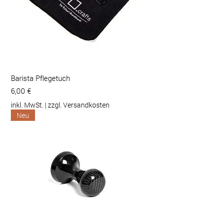
Barista Pflegetuch
Preis
6,00 €
inkl. MwSt.
|
zzgl. Versandkosten
Neu