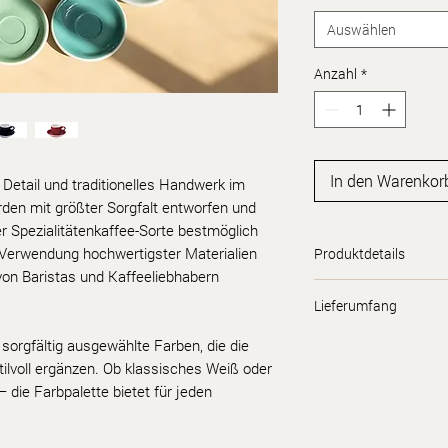
Auswählen
Anzahl
*
In den Warenkor
Detail und traditionelles Handwerk im
rden mit größter Sorgfalt entworfen und
er Spezialitätenkaffee-Sorte bestmöglich
e Verwendung hochwertigster Materialien
Produktdetails
von Baristas und Kaffeeliebhabern
Spülmaschinenfes
Lieferumfang
Mikrowellengeeign
Gefrierfest
6 x Egg Tasse
sorgfältig ausgewählte Farben, die die
Backofengeeignet
6 x Egg Untertass
ilvoll ergänzen. Ob klassisches Weiß oder
Stapelbar
 die Farbpalette bietet für jeden