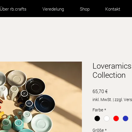
Über rb.crafts
Veredelung
Shop
Kontakt
Loveramics 
Collection
Preis
65,70 €
inkl. MwSt.
|
zzgl. Ve
Farbe
*
Größe
*