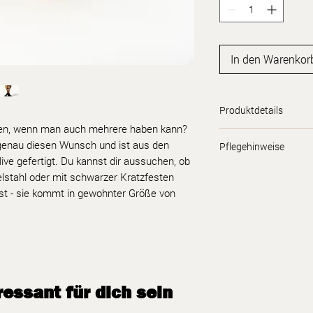
In den Warenkor
Produktdetails
iden, wenn man auch mehrere haben kann?
Griff: Walnuss & E
 genau diesen Wunsch und ist aus den
Pflegehinweise
Base: Edelstahl u
ive gefertigt. Du kannst dir aussuchen, ob
Beschichtung
Um deine Holzelement
elstahl oder mit schwarzer Kratzfesten
Durchmesser der 
halte sie nicht unter
t - sie kommt in gewohnter Größe von
Spritzwasser. Je nach
6-9 Monate nach ölen
essant für dich sein