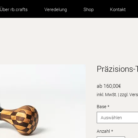
Über rb.crafts
Veredelung
Shop
Kontakt
Präzisions-
Sale-
ab
160,00€
Preis
inkl. MwSt.
|
zzgl. Ve
Base
*
Auswählen
Anzahl
*